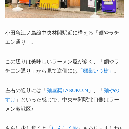
小田急江ノ島線中央林間駅近に構える「麵やラチ
エン通り」。
この辺りは美味しいラーメン屋が多く、「麵やラ
チエン通り」から見て逆側には
「麵集いつ樹」
。
左右の通りには「
麺屋奨TASUKU.N
」、「
麺やの
すけ
」といった感じで、中央林間駅北口側はラー
メン激戦区♪
さらに少し歩くと「
にんにくや
」もありますしね♪