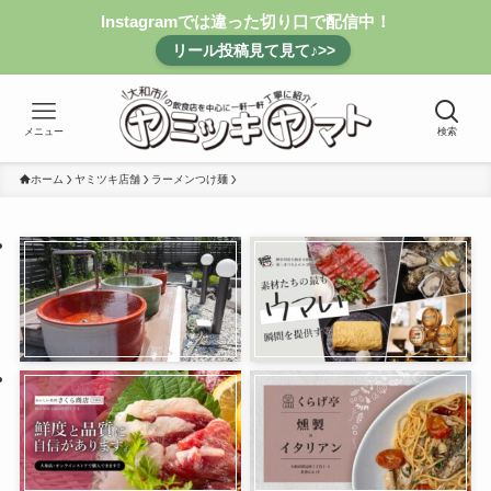
Instagramでは違った切り口で配信中！
リール投稿見て見て♪>>
メニュー
検索
ホーム
ヤミツキ店舗
ラーメンつけ麺