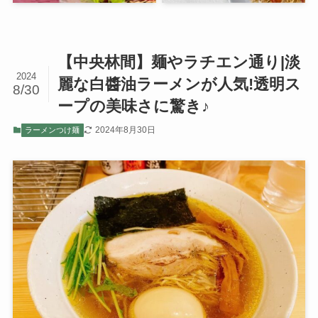
【中央林間】麺やラチエン通り|淡
2024
麗な白醬油ラーメンが人気!透明ス
8/30
ープの美味さに驚き♪
2024年8月30日
ラーメンつけ麺