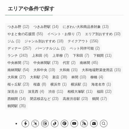
リ
エリアや条件で探す
ー
で
探
(12)
(14)
(13)
つきみ野
つきみ野駅
にぎわい大和商品券対象
す
(55)
(7)
(10)
やまと食の応援団
イベント・お祭り
エリア別おすすめ
(1)
(18)
(156)
ジム
ジャンル別おすすめ
テイクアウト
(257)
(1)
(2)
ディナー
パーソナルジム
ペット同伴可能
(243)
(4)
(7)
(7)
(11)
ランチ
上和田
上草柳
下和田
下鶴間
(71)
(73)
(2)
(45)
中央林間
中央林間駅
代官
南林間
(54)
(19)
(15)
(15)
南林間駅
大和中央
大和南
大和地場野菜使用店
(27)
(74)
(38)
(10)
(4)
大和東
大和駅
新店
林間
柳橋
(23)
(8)
(1)
(1)
(1)
桜ヶ丘駅
桜森
横浜市
横浜駅
海老名市
(1)
(4)
(11)
(11)
(22)
深見台
深見西
渋谷
相模大塚駅
福田
(14)
(23)
(23)
(17)
西鶴間
閉店移店など
高座渋谷駅
鶴間
(35)
鶴間駅