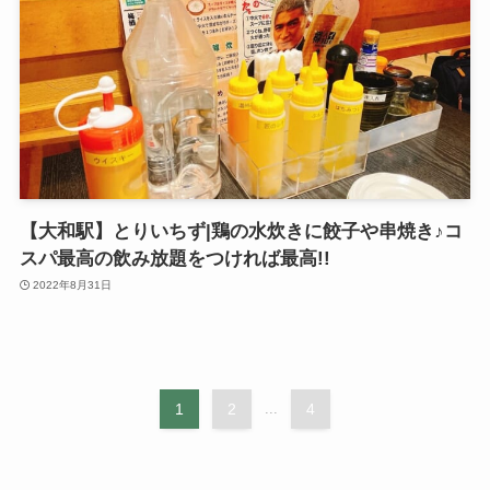
【大和駅】とりいちず|鶏の水炊きに餃子や串焼き♪コ
スパ最高の飲み放題をつければ最高!!
2022年8月31日
1
2
...
4