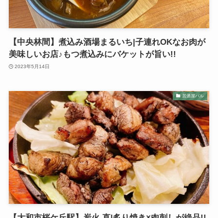
【中央林間】煮込み酒場まるいち|子連れOKなお肉が
美味しいお店♪もつ煮込みにバケットが旨い!!
2023年5月14日
居酒屋バル
【大和市桜ケ丘駅】炭火 直|炙り焼き×肉刺しが絶品!!