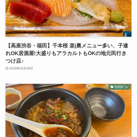
【高座渋谷・福田】千本桜 楽|裏メニュー多い、子連
れOK居酒屋!大盛りもアラカルトもOKの地元民行き
つけ店♪
2023年10月30日
居酒屋バル