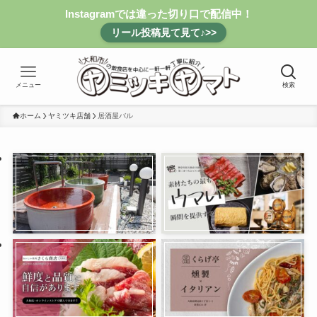
Instagramでは違った切り口で配信中！
リール投稿見て見て♪>>
メニュー
検索
ホーム
ヤミツキ店舗
居酒屋バル