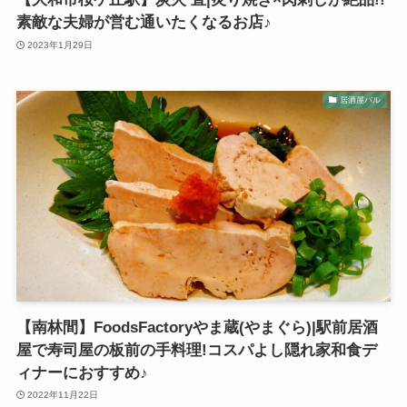
素敵な夫婦が営む通いたくなるお店♪
2023年1月29日
居酒屋バル
【南林間】FoodsFactoryやま蔵(やまぐら)|駅前居酒
屋で寿司屋の板前の手料理!コスパよし隠れ家和食デ
ィナーにおすすめ♪
2022年11月22日