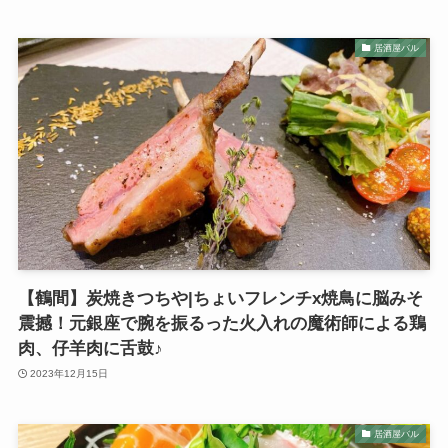
居酒屋バル
【鶴間】炭焼きつちや|ちょいフレンチx焼鳥に脳みそ
震撼！元銀座で腕を振るった火入れの魔術師による鶏
肉、仔羊肉に舌鼓♪
2023年12月15日
居酒屋バル