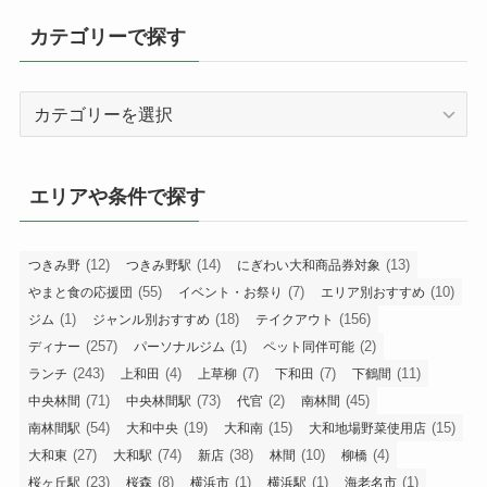
カテゴリーで探す
カ
テ
ゴ
リ
エリアや条件で探す
ー
で
探
(12)
(14)
(13)
つきみ野
つきみ野駅
にぎわい大和商品券対象
す
(55)
(7)
(10)
やまと食の応援団
イベント・お祭り
エリア別おすすめ
(1)
(18)
(156)
ジム
ジャンル別おすすめ
テイクアウト
(257)
(1)
(2)
ディナー
パーソナルジム
ペット同伴可能
(243)
(4)
(7)
(7)
(11)
ランチ
上和田
上草柳
下和田
下鶴間
(71)
(73)
(2)
(45)
中央林間
中央林間駅
代官
南林間
(54)
(19)
(15)
(15)
南林間駅
大和中央
大和南
大和地場野菜使用店
(27)
(74)
(38)
(10)
(4)
大和東
大和駅
新店
林間
柳橋
(23)
(8)
(1)
(1)
(1)
桜ヶ丘駅
桜森
横浜市
横浜駅
海老名市