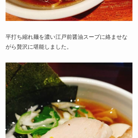
平打ち縮れ麺を濃い江戸前醤油スープに絡ませな
がら贅沢に堪能しました。