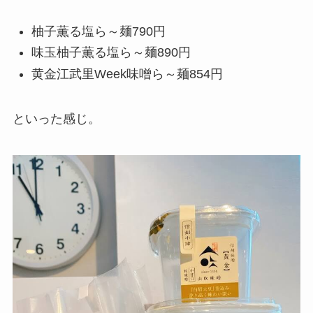
柚子薫る塩ら～麺790円
味玉柚子薫る塩ら～麺890円
黄金江武里Week味噌ら～麺854円
といった感じ。