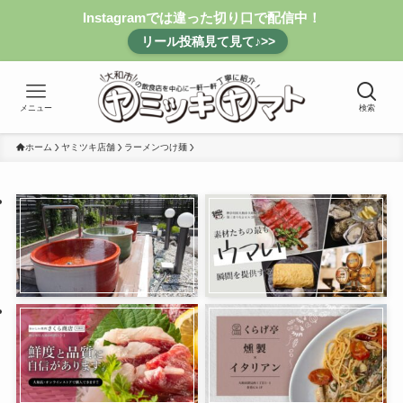
Instagramでは違った切り口で配信中！
リール投稿見て見て♪>>
メニュー
検索
ホーム
ヤミツキ店舗
ラーメンつけ麺