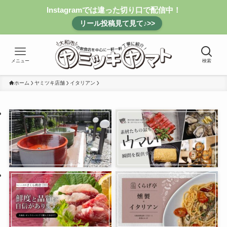
Instagramでは違った切り口で配信中！
リール投稿見て見て♪>>
メニュー
検索
ホーム
ヤミツキ店舗
イタリアン