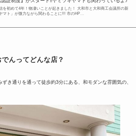
店認証制度】がスタート!!ヤミツキヤマトも関わっているよ♪
信を初めて4年！物凄いことが起きました！ 大和市と大和商工会議所の新
マト」が微力ながら関わることに!!! 市のHP…
 おでんってどんな店？
みずき通りを通って徒歩約3分にある、和モダンな雰囲気の、