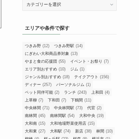
カ
テ
ゴ
リ
エリアや条件で探す
ー
で
探
つきみ野
(12)
つきみ野駅
(14)
す
にぎわい大和商品券対象
(13)
やまと食の応援団
(55)
イベント・お祭り
(7)
エリア別おすすめ
(10)
ジム
(1)
ジャンル別おすすめ
(18)
テイクアウト
(156)
ディナー
(257)
パーソナルジム
(1)
ペット同伴可能
(2)
ランチ
(243)
上和田
(4)
上草柳
(7)
下和田
(7)
下鶴間
(11)
中央林間
(71)
中央林間駅
(73)
代官
(2)
南林間
(45)
南林間駅
(54)
大和中央
(19)
大和南
(15)
大和地場野菜使用店
(15)
大和東
(27)
大和駅
(74)
新店
(38)
林間
(10)
柳橋
(4)
桜ヶ丘駅
(23)
桜森
(8)
横浜市
(1)