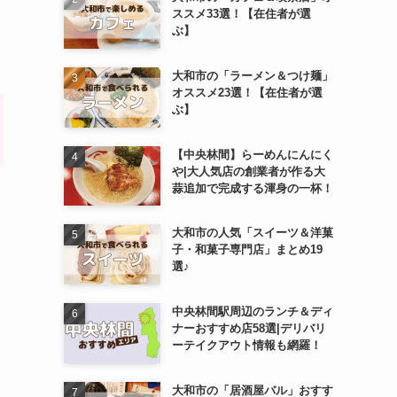
ススメ33選！【在住者が選
ぶ】
大和市の「ラーメン＆つけ麺」
オススメ23選！【在住者が選
ぶ】
【中央林間】らーめんにんにく
や|大人気店の創業者が作る大
蒜追加で完成する渾身の一杯！
大和市の人気「スイーツ＆洋菓
子・和菓子専門店」まとめ19
選♪
中央林間駅周辺のランチ＆ディ
ナーおすすめ店58選|デリバリ
ーテイクアウト情報も網羅！
大和市の「居酒屋バル」おすす