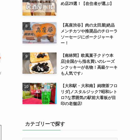
め店29選！【在住者が選ぶ】
【高座渋谷】肉の太田屋|絶品
メンチカツや推奨品のチローラ
ソーセージにポークジャーキ
ー！
【南林間】欧風菓子クドウ本
店|全国から指名買いのレーズ
ンクッキーが名物！高級ケーキ
も人気です♪
ガ
【大和駅・大和南】純喫茶フロ
リダ|ノスタルジック?昭和レト
ロ?な雰囲気の駅前大看板が目
印の老舗店!
カテゴリーで探す