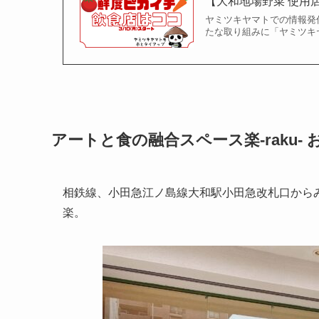
【大和地場野菜 使用
ヤミツキヤマトでの情報発
たな取り組みに「ヤミツキヤ
アートと食の融合スペース楽-raku-
相鉄線、小田急江ノ島線大和駅小田急改札口から
楽。