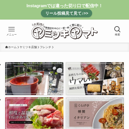
Instagramでは違った切り口で配信中！
リール投稿見て見て♪>>
メニュー
検索
ホーム
ヤミツキ店舗
フレンチ