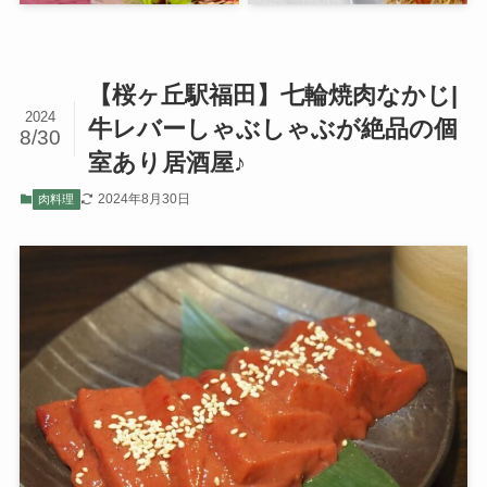
【桜ヶ丘駅福田】七輪焼肉なかじ|
2024
牛レバーしゃぶしゃぶが絶品の個
8/30
室あり居酒屋♪
2024年8月30日
肉料理