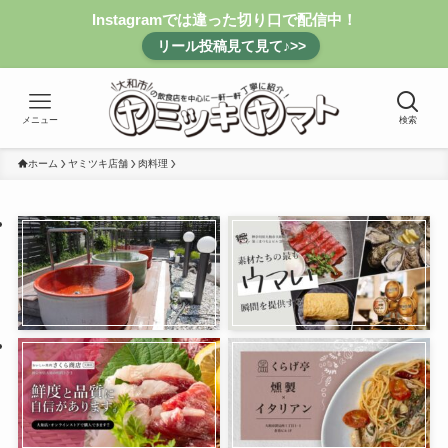
Instagramでは違った切り口で配信中！
リール投稿見て見て♪>>
メニュー
検索
ホーム
ヤミツキ店舗
肉料理