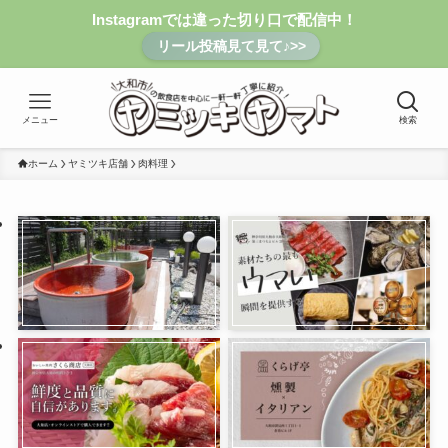
Instagramでは違った切り口で配信中！
リール投稿見て見て♪>>
メニュー
検索
ホーム
ヤミツキ店舗
肉料理