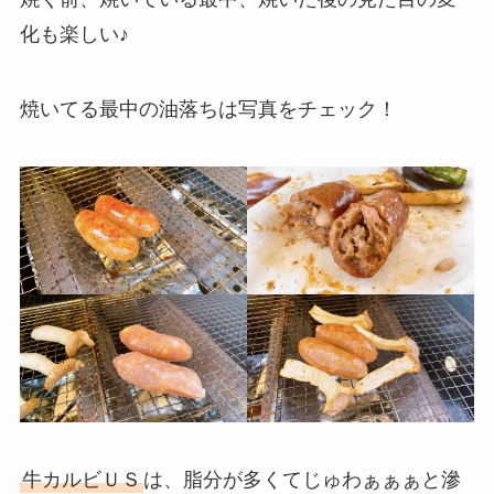
化も楽しい♪
焼いてる最中の油落ちは写真をチェック！
牛カルビＵＳ
は、脂分が多くてじゅわぁぁぁと滲