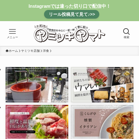
Instagramでは違った切り口で配信中！
リール投稿見て見て♪>>
メニュー
検索
ホーム
ヤミツキ店舗
洋食