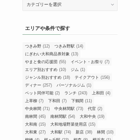
カ
テ
ゴ
リ
エリアや条件で探す
ー
で
探
つきみ野
(12)
つきみ野駅
(14)
す
にぎわい大和商品券対象
(13)
やまと食の応援団
(55)
イベント・お祭り
(7)
エリア別おすすめ
(10)
ジム
(1)
ジャンル別おすすめ
(18)
テイクアウト
(156)
ディナー
(257)
パーソナルジム
(1)
ペット同伴可能
(2)
ランチ
(243)
上和田
(4)
上草柳
(7)
下和田
(7)
下鶴間
(11)
中央林間
(71)
中央林間駅
(73)
代官
(2)
南林間
(45)
南林間駅
(54)
大和中央
(19)
大和南
(15)
大和地場野菜使用店
(15)
大和東
(27)
大和駅
(74)
新店
(38)
林間
(10)
柳橋
(4)
桜ヶ丘駅
(23)
桜森
(8)
横浜市
(1)