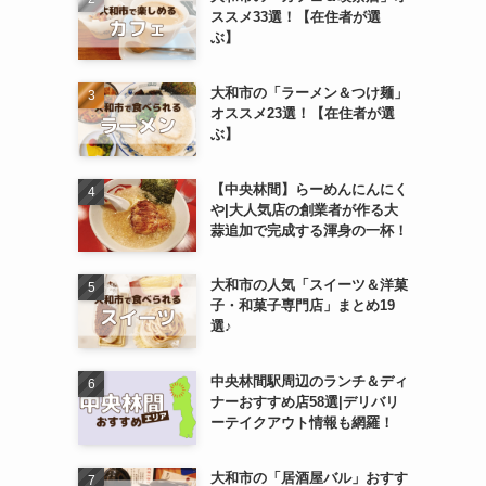
ススメ33選！【在住者が選
ぶ】
大和市の「ラーメン＆つけ麺」
オススメ23選！【在住者が選
ぶ】
【中央林間】らーめんにんにく
や|大人気店の創業者が作る大
蒜追加で完成する渾身の一杯！
大和市の人気「スイーツ＆洋菓
子・和菓子専門店」まとめ19
選♪
中央林間駅周辺のランチ＆ディ
ナーおすすめ店58選|デリバリ
ーテイクアウト情報も網羅！
大和市の「居酒屋バル」おすす