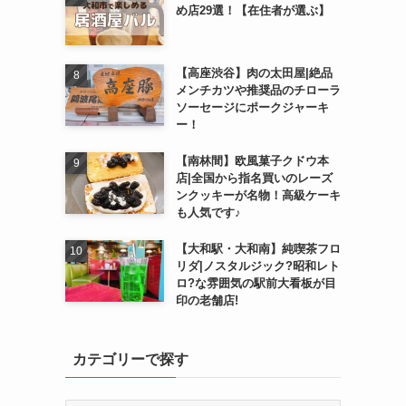
め店29選！【在住者が選ぶ】
【高座渋谷】肉の太田屋|絶品
メンチカツや推奨品のチローラ
な
ソーセージにポークジャーキ
ー！
【南林間】欧風菓子クドウ本
店|全国から指名買いのレーズ
ンクッキーが名物！高級ケーキ
も人気です♪
【大和駅・大和南】純喫茶フロ
リダ|ノスタルジック?昭和レト
ロ?な雰囲気の駅前大看板が目
印の老舗店!
カテゴリーで探す