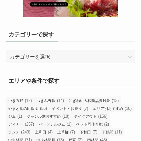
カテゴリーで探す
カ
テ
ゴ
リ
エリアや条件で探す
ー
で
探
(12)
(14)
(13)
つきみ野
つきみ野駅
にぎわい大和商品券対象
す
(55)
(7)
(10)
やまと食の応援団
イベント・お祭り
エリア別おすすめ
(1)
(18)
(156)
ジム
ジャンル別おすすめ
テイクアウト
(257)
(1)
(2)
ディナー
パーソナルジム
ペット同伴可能
(243)
(4)
(7)
(7)
(11)
ランチ
上和田
上草柳
下和田
下鶴間
(71)
(73)
(2)
(45)
中央林間
中央林間駅
代官
南林間