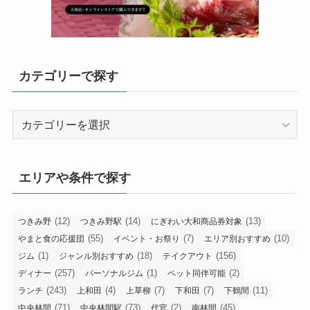
カテゴリーで探す
カ
テ
ゴ
リ
エリアや条件で探す
ー
で
探
(12)
(14)
(13)
つきみ野
つきみ野駅
にぎわい大和商品券対象
す
(55)
(7)
(10)
やまと食の応援団
イベント・お祭り
エリア別おすすめ
(1)
(18)
(156)
ジム
ジャンル別おすすめ
テイクアウト
(257)
(1)
(2)
ディナー
パーソナルジム
ペット同伴可能
(243)
(4)
(7)
(7)
(11)
ランチ
上和田
上草柳
下和田
下鶴間
(71)
(73)
(2)
(45)
中央林間
中央林間駅
代官
南林間