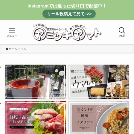
Instagramでは違った切り口で配信中！
リール投稿見て見て♪>>
メニュー
検索
ホーム
ジム