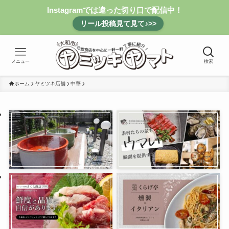
Instagramでは違った切り口で配信中！
リール投稿見て見て♪>>
メニュー
検索
ホーム
ヤミツキ店舗
中華