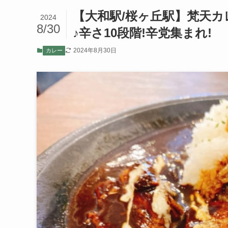
【大和駅/桜ヶ丘駅】梵天カ
2024
8/30
♪辛さ10段階!辛党集まれ!
2024年8月30日
カレー