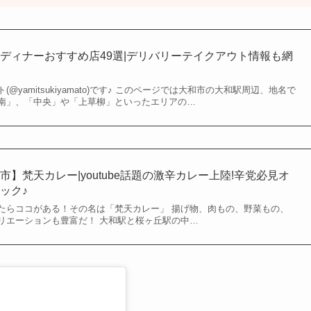
ディナーおすすめ店49選|デリバリーテイクアウト情報も網
@yamitsukiyamato)です♪ このページでは大和市の大和駅周辺、地名で
南」、「中央」や「上草柳」といったエリアの…
】梵天カレー|youtube話題の激辛カレー上陸!辛党必見オ
ック♪
たらココがある！その名は「梵天カレー」 揚げ物、肉もの、野菜もの、
リエーションも豊富だ！ 大和駅と桜ヶ丘駅の中…