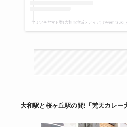
ヤミツキヤマト🐼(大和市地域メディア)(@yamitsuki
大和駅と桜ヶ丘駅の間!「梵天カレー