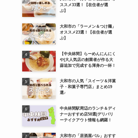
ススメ33選！【在住者が選
ぶ】
大和市の「ラーメン＆つけ麺」
オススメ23選！【在住者が選
ぶ】
【中央林間】らーめんにんにく
や|大人気店の創業者が作る大
蒜追加で完成する渾身の一杯！
大和市の人気「スイーツ＆洋菓
子・和菓子専門店」まとめ19
選♪
中央林間駅周辺のランチ＆ディ
ナーおすすめ店58選|デリバリ
ーテイクアウト情報も網羅！
大和市の「居酒屋バル」おすす