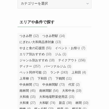
カ
テ
ゴ
リ
エリアや条件で探す
ー
で
探
つきみ野
(12)
つきみ野駅
(14)
す
にぎわい大和商品券対象
(13)
やまと食の応援団
(55)
イベント・お祭り
(7)
エリア別おすすめ
(10)
ジム
(1)
ジャンル別おすすめ
(18)
テイクアウト
(156)
ディナー
(257)
パーソナルジム
(1)
ペット同伴可能
(2)
ランチ
(243)
上和田
(4)
上草柳
(7)
下和田
(7)
下鶴間
(11)
中央林間
(71)
中央林間駅
(73)
代官
(2)
南林間
(45)
南林間駅
(54)
大和中央
(19)
大和南
(15)
大和地場野菜使用店
(15)
大和東
(27)
大和駅
(74)
新店
(38)
林間
(10)
柳橋
(4)
桜ヶ丘駅
(23)
桜森
(8)
横浜市
(1)