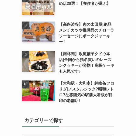
め店29選！【在住者が選ぶ】
【高座渋谷】肉の太田屋|絶品
メンチカツや推奨品のチローラ
ソーセージにポークジャーキ
ー！
【南林間】欧風菓子クドウ本
店|全国から指名買いのレーズ
ンクッキーが名物！高級ケーキ
も人気です♪
【大和駅・大和南】純喫茶フロ
リダ|ノスタルジック?昭和レト
ロ?な雰囲気の駅前大看板が目
印の老舗店!
カテゴリーで探す