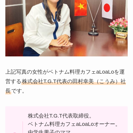
上記写真の女性がベトナム料理カフェaLoaLoを運
営する
株式会社T.G.T代表の田村幸美（こうみ）社
長
です。
株式会社T.G.T代表取締役。
ベトナム料理カフェaLoaLoオーナー。
中学生男子のママ。